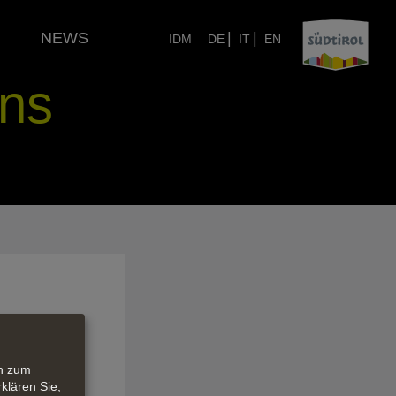
NEWS
|
|
IDM
DE
IT
EN
ns
er herrschen
en zum
schmiede für
klären Sie,