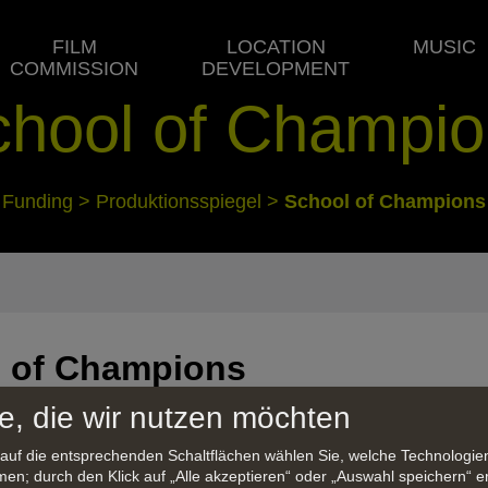
FILM
LOCATION
MUSIC
COMMISSION
DEVELOPMENT
chool of Champio
Funding
>
Produktionsspiegel
>
School of Champions
 of Champions
e, die wir nutzen möchten
erie spielt in einer fiktiven Eliteschule in den Alpen. Hi
 auf die entsprechenden Schaltflächen wählen Sie, welche Technologi
ln: Seit Jahren ist die mondäne Privatschule als Kader
en; durch den Klick auf „Alle akzeptieren“ oder „Auswahl speichern“ er