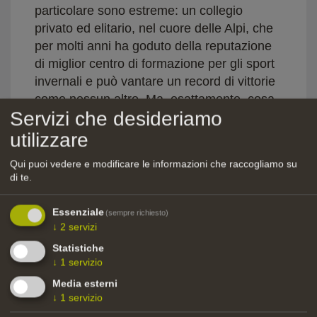
particolare sono estreme: un collegio
privato ed elitario, nel cuore delle Alpi, che
per molti anni ha goduto della reputazione
di miglior centro di formazione per gli sport
invernali e può vantare un record di vittorie
come nessun altro. Ma, esattamente, cosa
Servizi che desideriamo
significa essere un membro di questa
famiglia?
utilizzare
Dettagli della produzione
Qui puoi vedere e modificare le informazioni che raccogliamo su
di te.
Sceneggiatura: Clemens Aufderklamm
Genere: Teen drama
Essenziale
(sempre richiesto)
Casa di produzione: Catpics (CH)
↓
2
servizi
Funding type: Finanziamento della pre-
Statistiche
produzione
↓
1
servizio
Finanziamento: 35.000,00 €
Media esterni
↓
1
servizio