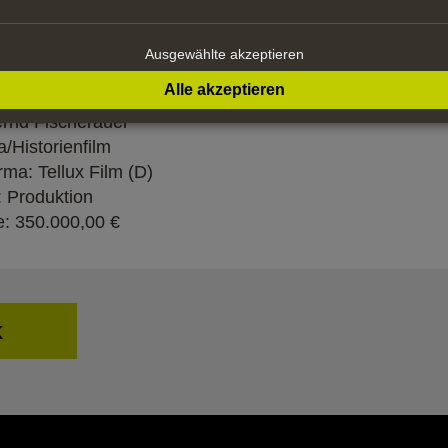
s Leben beginnen kann, Voss, der seine Vergangenheit v
Mutter für seine Tochter.
Ausgewählte akzeptieren
tails
Alle akzeptieren
 Fischerauer
rnd Fischerauer
/Historienfilm
rma: Tellux Film (D)
: Produktion
: 350.000,00 €
k