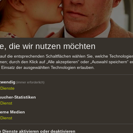
e, die wir nutzen möchten
 auf die entsprechenden Schaltflächen wählen Sie, welche Technologi
en; durch den Klick auf „Alle akzeptieren“ oder „Auswahl speichern“ er
 Einsatz der ausgewählten Technologien erlauben.
twendig
(immer erforderlich)
Dienste
rauer, 2012
ucher-Statistiken
Dienst
t nach Südtirol aus dem inzwischen durch die Alliierten 
terne Medien
Dienst
and trifft der Obersturmbannführer Voss auf die junge E
 aus einer brenzligen Situation rettet. Eva braucht einen
e Dienste aktivieren oder deaktivieren