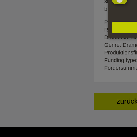
sie ein neue
braucht eine 
Produktionsde
Regie: Bernd
Drehbuch: Be
Genre: Drama
Produktionsfi
Funding type
Fördersumme
zurüc