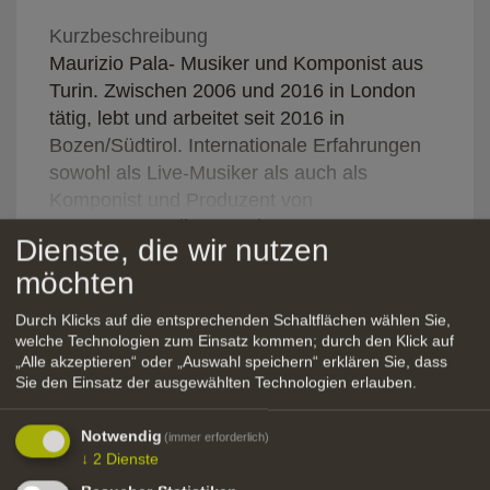
Kurzbeschreibung
Maurizio Pala- Musiker und Komponist aus
Turin. Zwischen 2006 und 2016 in London
tätig, lebt und arbeitet seit 2016 in
Bozen/Südtirol. Internationale Erfahrungen
sowohl als Live-Musiker als auch als
Komponist und Produzent von
Alles anzeigen
Originalkompositionen für Theater, Radio
Dienste, die wir nutzen
und Fernsehen (vorwiegend in
möchten
Großbritannien und Italien.)
Filmografie
Spotify:
Durch Klicks auf die entsprechenden Schaltflächen wählen Sie,
https://open.spotify.com/album/2hGnhQLCF24Kv
welche Technologien zum Einsatz kommen; durch den Klick auf
„Alle akzeptieren“ oder „Auswahl speichern“ erklären Sie, dass
AppleMusic:
Filmkomponist/-in
Sie den Einsatz der ausgewählten Technologien erlauben.
https://music.apple.com/us/artist/maurizio-
pala/1619619155
Jahr
Titel
Regis
Notwendig
(immer erforderlich)
Verfügbar für die Teilnahme an externen
2022
Land der Berge Erfahrungs und
Karin
↓
2
Dienste
Projekten in Italien und im Ausland.
Sehnsucht