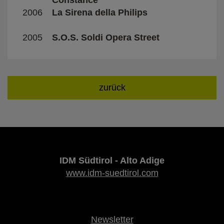
2006
La Sirena della Philips
M.Alo
2005
S.O.S. Soldi Opera Street
Eugen
zurück
IDM Südtirol - Alto Adige
www.idm-suedtirol.com
Newsletter