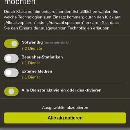
möchten
Regie: Alberto Fasulo
Durch Klicks auf die entsprechenden Schaltflächen wählen Sie,
Drehbuch: Alberto Fasulo, Carlo Arciero,
welche Technologien zum Einsatz kommen; durch den Klick auf
Enrico Vecchi
„Alle akzeptieren“ oder „Auswahl speichern“ erklären Sie, dass
Produktionsfirma: Nefertiti Film (IT)
Sie den Einsatz der ausgewählten Technologien erlauben.
In Koproduktion mit: Cinedoc Films (FR),
Focus Media (CR)
Notwendig
(immer erforderlich)
Funding type: Produktion
↓
2
Dienste
Fördersumme: 10.000,00 €
Besucher-Statistiken
↓
1
Dienst
Externe Medien
↓
1
Dienst
zurück
Alle Dienste aktivieren oder deaktivieren
Ausgewählte akzeptieren
Alle akzeptieren