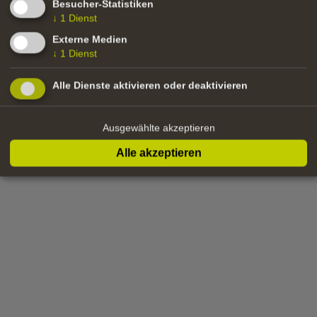
Besucher-Statistiken
↓
1
Dienst
Externe Medien
↓
1
Dienst
Exposé Bahnhof Niederdorf
Alle Dienste aktivieren oder deaktivieren
Ausgewählte akzeptieren
zurück
Alle akzeptieren