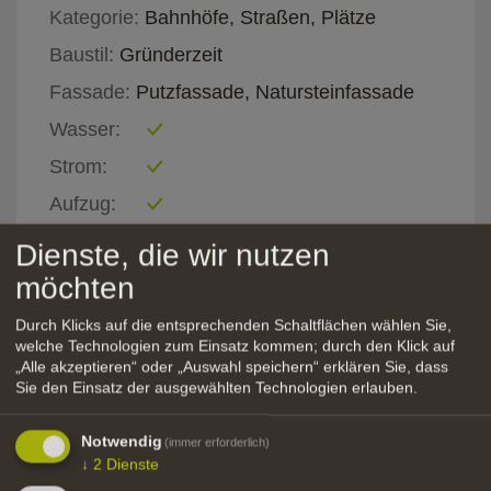
Kategorie:
Bahnhöfe, Straßen, Plätze
Baustil:
Gründerzeit
Fassade:
Putzfassade, Natursteinfassade
Wasser:
Strom:
Aufzug:
Parken:
Dienste, die wir nutzen
Zufahrt für
PKW, LKW
möchten
Durch Klicks auf die entsprechenden Schaltflächen wählen Sie,
welche Technologien zum Einsatz kommen; durch den Klick auf
„Alle akzeptieren“ oder „Auswahl speichern“ erklären Sie, dass
Sie den Einsatz der ausgewählten Technologien erlauben.
Notwendig
(immer erforderlich)
↓
2
Dienste