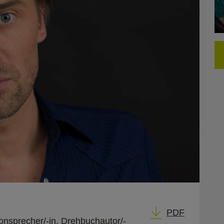
PDF
onsprecher/-in, Drehbuchautor/-