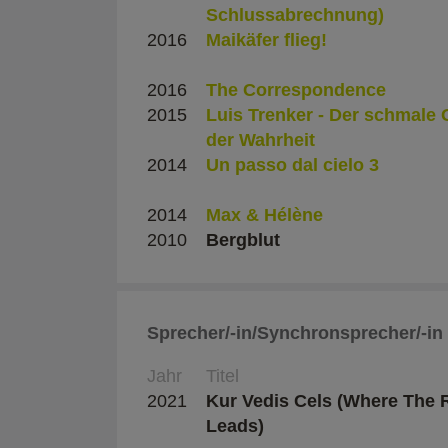
Schlussabrechnung)
2016
Maikäfer flieg!
2016
The Correspondence
2015
Luis Trenker - Der schmale 
der Wahrheit
2014
Un passo dal cielo 3
2014
Max & Hélène
2010
Bergblut
Sprecher/-in/Synchronsprecher/-in
Jahr
Titel
2021
Kur Vedis Cels (Where The 
Leads)