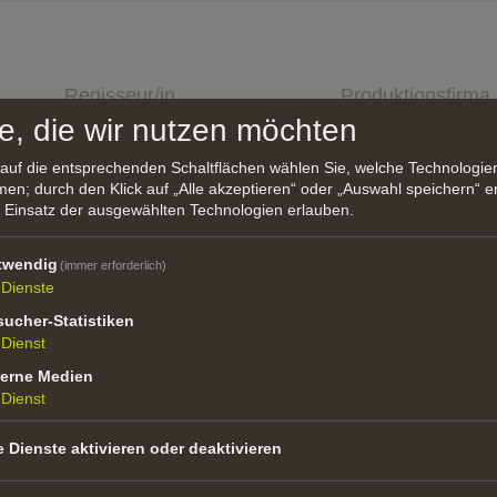
Regisseur/in
Produktionsfirma
Silvio Soldini
Lumière & Co. Srl
e, die wir nutzen möchten
Wolfgang Moser
mowo production 
 auf die entsprechenden Schaltflächen wählen Sie, welche Technologi
Barbian
en; durch den Klick auf „Alle akzeptieren“ oder „Auswahl speichern“ er
Robert Pejo
Securitel / ZDF
 Einsatz der ausgewählten Technologien erlauben.
Franco Vecchiato
Aleyafilm, RAI Ve
Josh Broecker
ARD Degeto
twendig
(immer erforderlich)
Thomas Hochkofler
Mediaart Product
Dienste
Genossenschaft
ucher-Statistiken
Antonin Svoboda
Albolina Film G
Dienst
Markus Goller
Lailaps Pictures
terne Medien
Caterina Gabanella
JCGBits Prod.
Dienst
Caterina Gabanella
JCGBits Prod.
e Dienste aktivieren oder deaktivieren
Caterina Gabanella
Frabiato Film
Lisa Maria Kerschbaumer
JC Bits Prod.