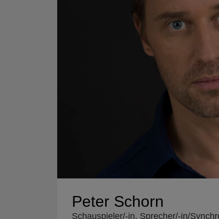
Peter Schorn
Schauspieler/-in, Sprecher/-in/Synchr