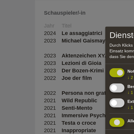
Schauspieler/-in
Jahr
Titel
2024
Le assaggiatrici
Dienst
2023
Michael Gaismayr
Durch Klicks
Einsatz komm
2023
Aktenzeichen XY... ungelöst
dass Sie den
2023
Lezioni di Gioia
2023
Der Bozen-Krimi
No
2022
Joe der film
↓
2
Bes
2022
Persona non grata
↓
1
2021
Wild Republic
Ex
2021
Senti-Mento
↓
1
2021
Immersive Psychology
All
2021
Testa o croce
2021
Inappropriate