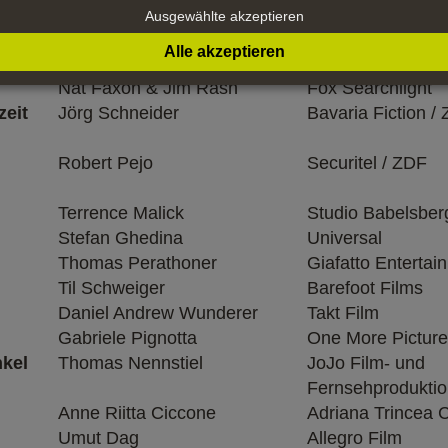
ein
Gerd Weigel
Topfilm Entertain
Ausgewählte akzeptieren
Alle akzeptieren
Thomas Perathoner
44 Production
Nat Faxon & Jim Rash
Fox Searchlight
eit
Jörg Schneider
Bavaria Fiction /
Robert Pejo
Securitel / ZDF
Terrence Malick
Studio Babelsber
Stefan Ghedina
Universal
Thomas Perathoner
Giafatto Entertai
Til Schweiger
Barefoot Films
Daniel Andrew Wunderer
Takt Film
Gabriele Pignotta
One More Picture
kel
Thomas Nennstiel
JoJo Film- und
Fernsehprodukti
Anne Riitta Ciccone
Adriana Trincea 
Umut Dag
Allegro Film