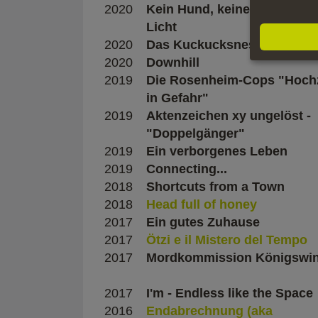
2020
Kein Hund, keine Kamera, k
Licht
2020
Das Kuckucksnest
2020
Downhill
2019
Die Rosenheim-Cops "Hochz
in Gefahr"
2019
Aktenzeichen xy ungelöst -
"Doppelgänger"
2019
Ein verborgenes Leben
2019
Connecting...
2018
Shortcuts from a Town
2018
Head full of honey
2017
Ein gutes Zuhause
2017
Ötzi e il Mistero del Tempo
2017
Mordkommission Königswin
2017
I'm - Endless like the Space
2016
Endabrechnung (aka