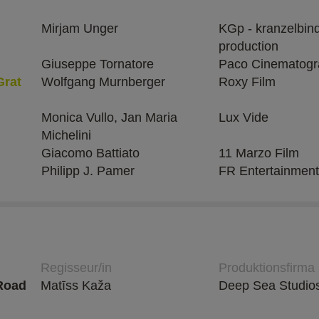
Mirjam Unger
KGp - kranzelbind
production
Giuseppe Tornatore
Paco Cinematogr
Grat
Wolfgang Murnberger
Roxy Film
Monica Vullo, Jan Maria
Lux Vide
Michelini
Giacomo Battiato
11 Marzo Film
Philipp J. Pamer
FR Entertainment
Regisseur/in
Produktionsfirma
Road
Matīss Kaža
Deep Sea Studio