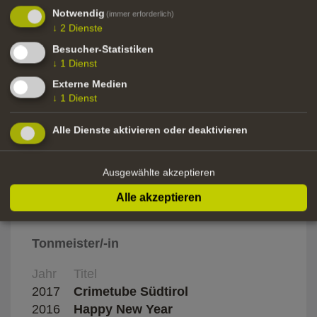
Notwendig
(immer erforderlich)
↓
2
Dienste
2015
Brothers
Martin
Besucher-Statistiken
↓
1
Dienst
Externe Medien
↓
1
Dienst
Schnittassistenz
Alle Dienste aktivieren oder deaktivieren
Jahr
Titel
Regis
2015
Tabarrificio Veneto
Paolo
Ausgewählte akzeptieren
2015
That's me - Palazzo Italia
Paolo
Alle akzeptieren
Tonmeister/-in
Jahr
Titel
Regis
2017
Crimetube Südtirol
2016
Happy New Year
Desir