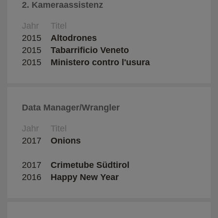
2. Kameraassistenz
Jahr
Titel
Regis
2015
Altodrones
Alexa
2015
Tabarrificio Veneto
Paolo
2015
Ministero contro l'usura
Paolo
Data Manager/Wrangler
Jahr
Titel
Regis
2017
Onions
Marti
Bress
2017
Crimetube Südtirol
2016
Happy New Year
Desir