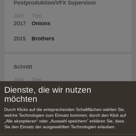
Postproduktion/VFX Supervisor
Jahr
Titel
Regis
2017
Onions
Marti
Bress
2015
Brothers
Schnitt
Jahr
Titel
Regis
2017
Onions
Marti
Dienste, die wir nutzen
Bress
möchten
2016
Dusk Chorus
Nika 
Durch Klicks auf die entsprechenden Schaltflächen wählen Sie,
D'Emi
welche Technologien zum Einsatz kommen; durch den Klick auf
„Alle akzeptieren“ oder „Auswahl speichern“ erklären Sie, dass
2016
MAR - Storia di una ferrovia
Sie den Einsatz der ausgewählten Technologien erlauben.
2015
Dietro ai miei occhi
Desir