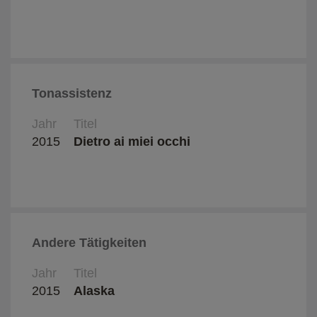
Tonassistenz
Jahr
Titel
Regis
2015
Dietro ai miei occhi
Desir
Andere Tätigkeiten
Jahr
Titel
Regis
2015
Alaska
Claud