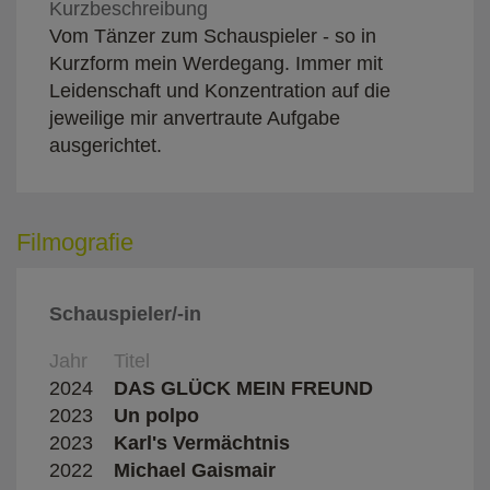
Kurzbeschreibung
Vom Tänzer zum Schauspieler - so in
Kurzform mein Werdegang. Immer mit
Leidenschaft und Konzentration auf die
jeweilige mir anvertraute Aufgabe
ausgerichtet.
Filmografie
Schauspieler/-in
Jahr
Titel
Regis
2024
DAS GLÜCK MEIN FREUND
Hube
2023
Un polpo
Feder
2023
Karl's Vermächtnis
Anton
2022
Michael Gaismair
Wolf