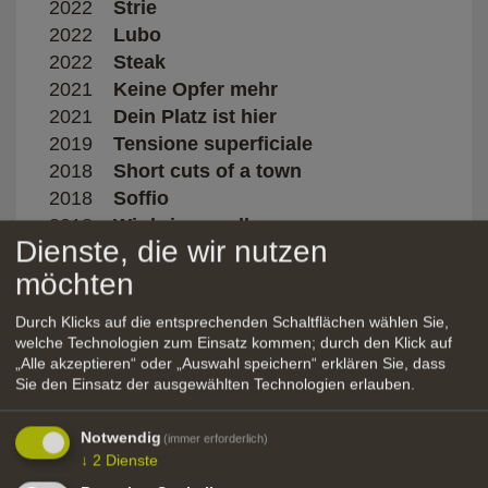
2022
Strie
Giorg
2022
Lubo
Giorgi
2022
Steak
Feder
2021
Keine Opfer mehr
Tobia
2021
Dein Platz ist hier
2019
Tensione superficiale
Giova
2018
Short cuts of a town
Thom
2018
Soffio
Nico
2018
Wir bringen alle um
Danie
Dienste, die wir nutzen
2017
Manaslu
Geral
möchten
2016
Gewalt an Frauen
Roma
2016
Wonderland
Danie
Durch Klicks auf die entsprechenden Schaltflächen wählen Sie,
2016
Seine alte Lady
Roma
welche Technologien zum Einsatz kommen; durch den Klick auf
2015
Einmal Freiheit bitte
Tobia
„Alle akzeptieren“ oder „Auswahl speichern“ erklären Sie, dass
Sie den Einsatz der ausgewählten Technologien erlauben.
2015
Kripo Bozen - Das 5. Gebot
Thors
2015
Prinzessin Maleen
Matth
Notwendig
(immer erforderlich)
2014
Geschichte des Essens
Chris
↓
2
Dienste
2013
Tränen der Sextner Dolomiten
Hube