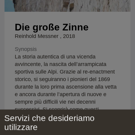
Die große Zinne
Reinhold Messner , 2018
Synopsis
La storia autentica di una vicenda
avvincente, la nascita dell’arrampicata
sportiva sulle Alpi. Grazie al re-enactment
storico, si seguiranno i pionieri del 1869
durante la loro prima ascensione alla vetta
e ancora durante l’apertura di nuove e
sempre più difficili vie nei decenni
successivi. Si scoprirà come questi
Servizi che desideriamo
avventurieri hanno realizzato quello che
sembrava impossibile con mezzi semplici e
utilizzare
attrezzature dell'epoca. A raccontare questa