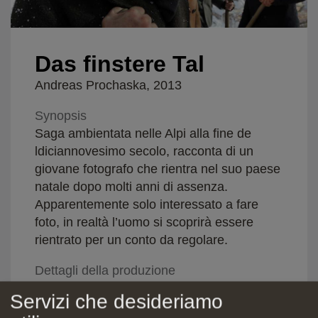
Das finstere Tal
Andreas Prochaska, 2013
Synopsis
Saga ambientata nelle Alpi alla fine de
ldiciannovesimo secolo, racconta di un
giovane fotografo che rientra nel suo paese
natale dopo molti anni di assenza.
Apparentemente solo interessato a fare
foto, in realtà l’uomo si scoprirà essere
rientrato per un conto da regolare.
Dettagli della produzione
Regia: Andreas Prochaska
Servizi che desideriamo
Sceneggiatura: Andreas Prochaska, Martin