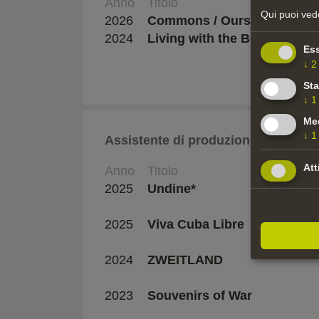
Anno
Titolo
Qui puoi vede
2026
Commons / Ours to Own
2024
Living with the Bears
Ess
↓
2
Sta
↓
1
Med
↓
1
Assistente di produzione
Att
Anno
Titolo
2025
Undine*
2025
Viva Cuba Libre
2024
ZWEITLAND
2023
Souvenirs of War