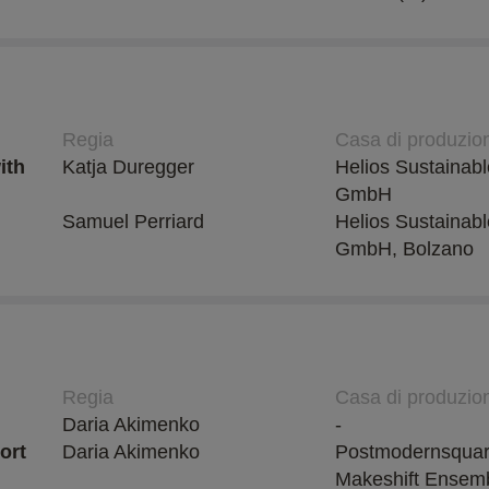
Regia
Casa di produzio
ith
Katja Duregger
Helios Sustainabl
GmbH
Samuel Perriard
Helios Sustainabl
GmbH, Bolzano
Regia
Casa di produzio
Daria Akimenko
-
ort
Daria Akimenko
Postmodernsquar
Makeshift Ensem