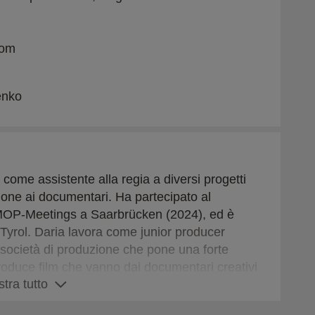
com
enko
come assistente alla regia a diversi progetti
ione ai documentari. Ha partecipato al
MOP-Meetings a Saarbrücken (2024), ed è
Tyrol. Daria lavora come junior producer
società di produzione che pone una forte
produce film che vanno dai documentari creativi
tra tutto
ticolare alle questioni umanistiche, sociali ed