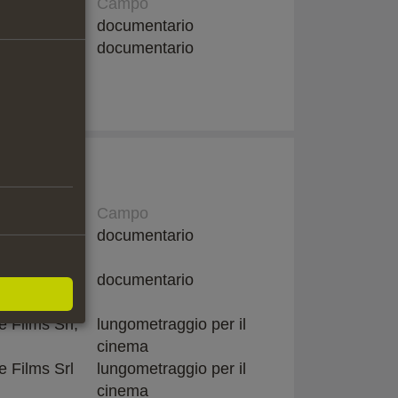
ne
Campo
T)
documentario
IT) and
documentario
DE)
ne
Campo
e Films (IT)
documentario
(DE)
e Films (IT)
documentario
e Films Srl,
lungometraggio per il
cinema
e Films Srl
lungometraggio per il
cinema