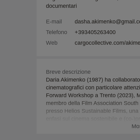
documentari
E-mail
dasha.akimenko@gmail.
Telefono
+393405263400
Web
cargocollective.com/akim
Breve descrizione
Daria Akimenko (1987) ha collaborato 
cinematografici con particolare attenz
Forward Workshop a Trento (2023), 
membro della Film Association South 
presso Helios Sustainable Films, una 
enfasi sul cinema sostenibile e (co-)
Mos
ai lungometraggi con un'attenzione par
ecologiche.