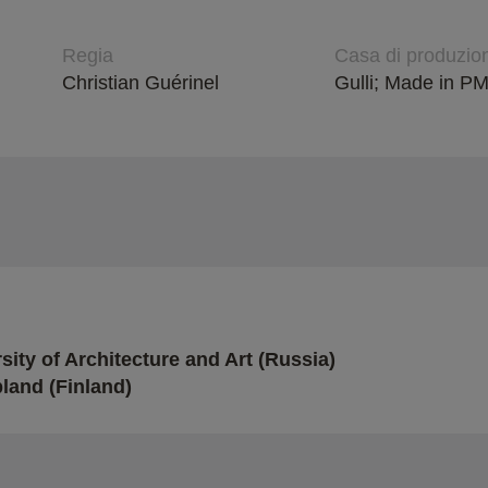
Regia
Casa di produzio
Christian Guérinel
Gulli; Made in PM
sity of Architecture and Art (Russia)
pland (Finland)