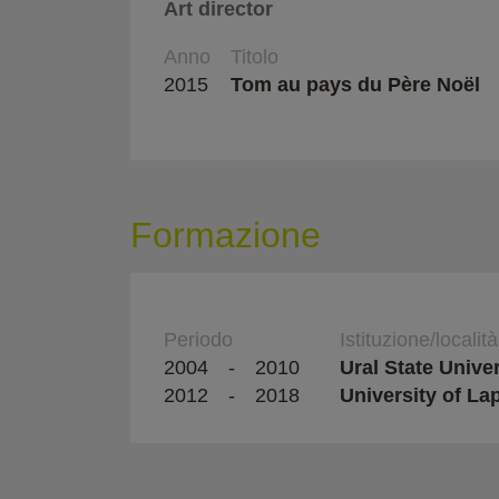
Art director
Anno
Titolo
2015
Tom au pays du Père Noël
Formazione
Periodo
Istituzione/località
2004
-
2010
Ural State Univer
2012
-
2018
University of La