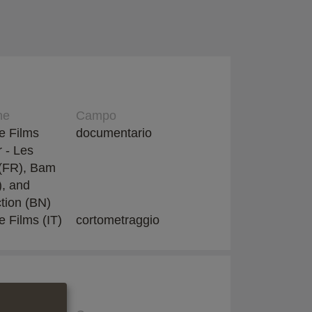
ne
Campo
e Films
documentario
r - Les
 (FR), Bam
, and
tion (BN)
e Films (IT)
cortometraggio