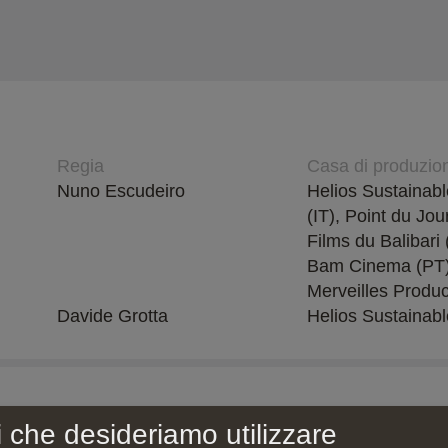
Regia
Casa di produzio
Nuno Escudeiro
Helios Sustainabl
(IT), Point du Jou
Films du Balibari
Bam Cinema (PT)
Merveilles Produc
Davide Grotta
Helios Sustainabl
i che desideriamo utilizzare