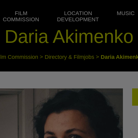
FILM
LOCATION
MUSIC
COMMISSION
DEVELOPMENT
Daria Akimenko
ilm Commission
>
Directory & Filmjobs
>
Daria Akimen