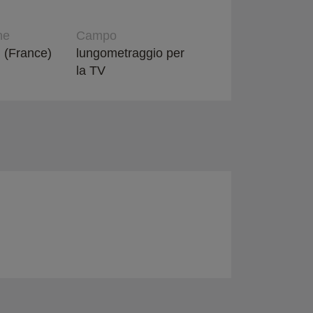
ne
Campo
 (France)
lungometraggio per
la TV