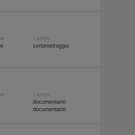
ne
Campo
re
cortometraggio
ne
Campo
documentario
documentario