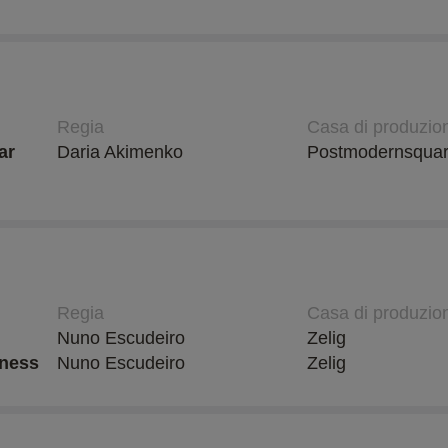
Regia
Casa di produzio
ar
Daria Akimenko
Postmodernsqua
Regia
Casa di produzio
Nuno Escudeiro
Zelig
lness
Nuno Escudeiro
Zelig