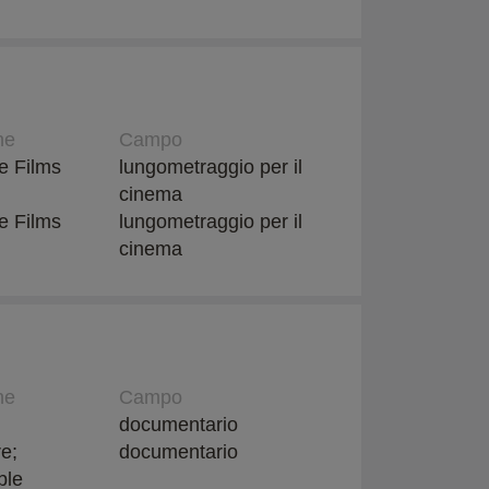
ne
Campo
e Films
lungometraggio per il
cinema
e Films
lungometraggio per il
cinema
ne
Campo
documentario
e;
documentario
ble