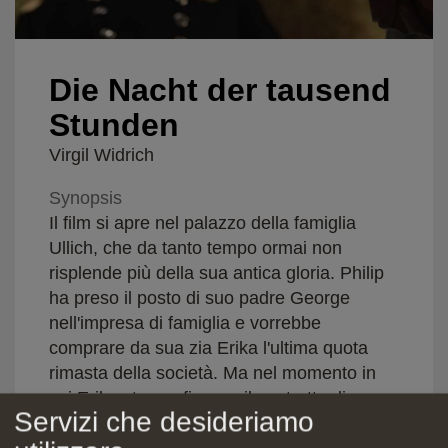
Die Nacht der tausend
Stunden
Virgil Widrich
Synopsis
Il film si apre nel palazzo della famiglia
Ullich, che da tanto tempo ormai non
risplende più della sua antica gloria. Philip
ha preso il posto di suo padre George
nell'impresa di famiglia e vorrebbe
comprare da sua zia Erika l'ultima quota
rimasta della società. Ma nel momento in
cui Erika sta per firmare il contratto di
Servizi che desideriamo
acquisto, collassa e muore nella sala
riunioni. Quando all'improvviso la donna, di