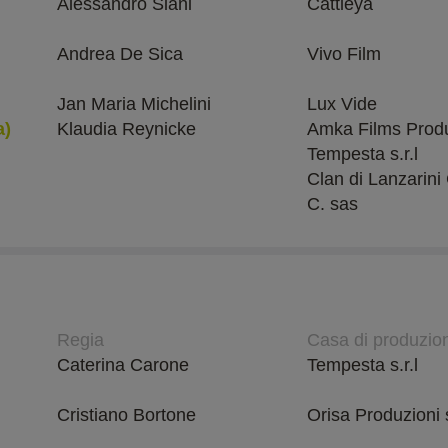
Alessandro Siani
Cattleya
Andrea De Sica
Vivo Film
Jan Maria Michelini
Lux Vide
a)
Klaudia Reynicke
Amka Films Produ
Tempesta s.r.l
Clan di Lanzarini 
C. sas
Regia
Casa di produzio
Caterina Carone
Tempesta s.r.l
Cristiano Bortone
Orisa Produzioni s