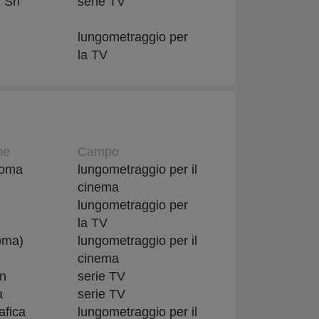
 Srl
serie TV
lungometraggio per
la TV
ne
Campo
 Roma
lungometraggio per il
cinema
lungometraggio per
la TV
Roma)
lungometraggio per il
cinema
on
serie TV
a
serie TV
afica
lungometraggio per il