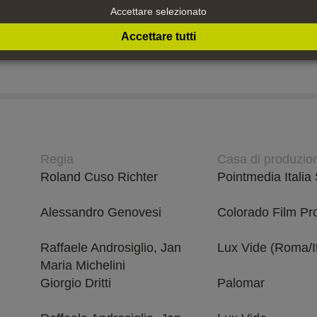
Tom Harper
Netflix
Accettare selezionato
Accettare tutti
er
Carolina Hellsgård
UFA Fiction Gmb
Regia
Casa di produzio
Roland Cuso Richter
Pointmedia Italia 
Alessandro Genovesi
Colorado Film Pr
Raffaele Androsiglio, Jan
Lux Vide (Roma/It
Maria Michelini
Giorgio Dritti
Palomar