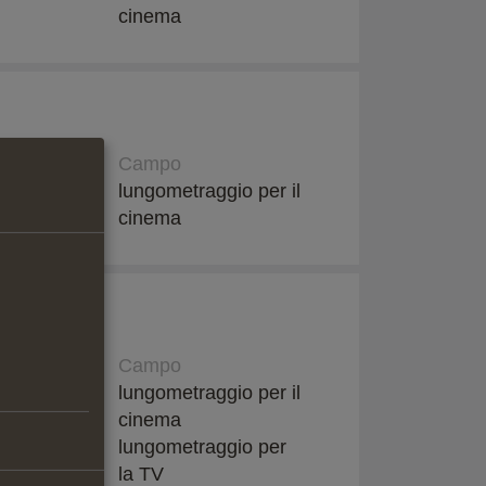
cinema
ne
Campo
lungometraggio per il
cinema
ne
Campo
imited,
lungometraggio per il
cinema
mbH, Monaco
lungometraggio per
la TV