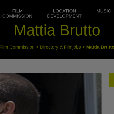
FILM
LOCATION
MUSIC
COMMISSION
DEVELOPMENT
Mattia Brutto
Film Commission
>
Directory & Filmjobs
>
Mattia Brutt