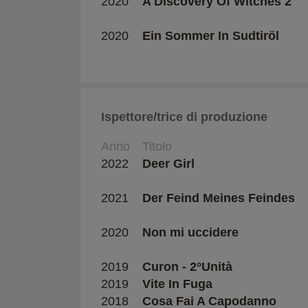
2020
A Discovery Of Witches 2
2020
Ein Sommer In Sudtiröl
Ispettore/trice di produzione
Anno
Titolo
2022
Deer Girl
2021
Der Feind Meines Feindes
2020
Non mi uccidere
2019
Curon - 2°Unità
2019
Vite In Fuga
2018
Cosa Fai A Capodanno