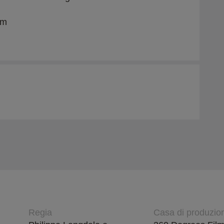
om
Regia
Casa di produzio