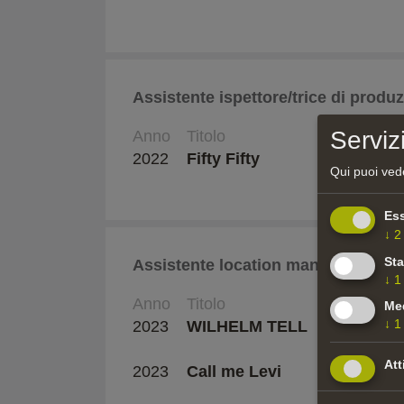
Assistente ispettore/trice di produ
Serviz
Anno
Titolo
2022
Fifty Fifty
Qui puoi vede
Ess
↓
2
Sta
Assistente location manager
↓
1
Anno
Titolo
Med
↓
1
2023
WILHELM TELL
Att
2023
Call me Levi