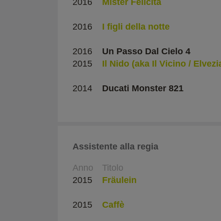
2016
Mister Felicità
2016
I figli della notte
2016
Un Passo Dal Cielo 4
2015
Il Nido (aka Il Vicino / Elvezi
2014
Ducati Monster 821
Assistente alla regia
Anno
Titolo
2015
Fräulein
2015
Caffè