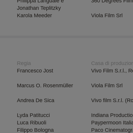
Philippa Langdale e
360 Degrees Film
Jonathan Teplitzky
Karola Meeder
Viola Film Srl
Regia
Casa di produzio
Francesco Jost
Vivo Film S.r.l.,
Marcus O. Rosenmüller
Viola Film Srl
Andrea De Sica
Vivo film S.r.l. (
Lyda Patitucci
Indiana Producti
Luca Ribuoli
Paypermoon Itali
Filippo Bologna
Paco Cinematogr