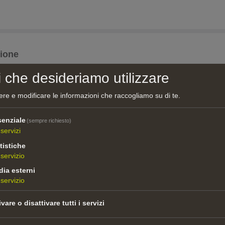
zione
i che desideriamo utilizzare
Regia
Casa di produzio
Alireza Golafshan
Viola film
re e modificare le informazioni che raccogliamo su di te.
enziale
(sempre richiesto)
servizi
tistiche
servizio
Regia
Casa di produzio
ia esterni
servizio
Nick Hamm
Crossbow Films L
Sheffiled
ivare o disattivare tutti i servizi
Neele Vollmar
Lieblingsfilm G