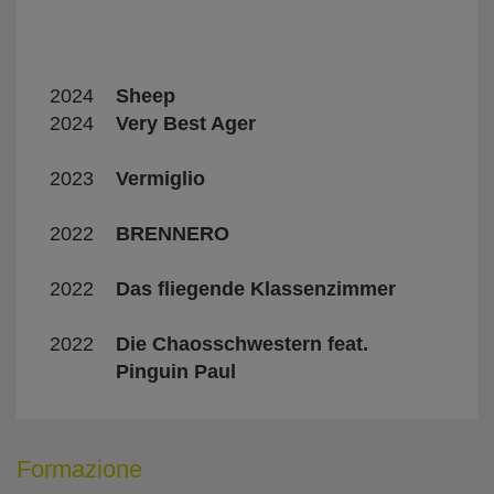
2024
Sheep
Alex 
2024
Very Best Ager
Marc
2023
Vermiglio
Maur
2022
BRENNERO
Davi
Bonit
2022
Das fliegende Klassenzimmer
Carol
2022
Die Chaosschwestern feat.
Mike
Pinguin Paul
Formazione