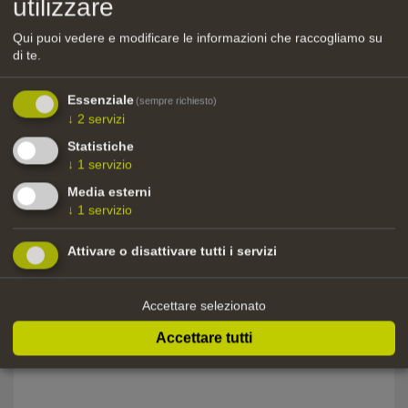
utilizzare
Qui puoi vedere e modificare le informazioni che raccogliamo su
di te.
Aiuto attrezzista di scena
Essenziale
(sempre richiesto)
Anno
Titolo
Regi
↓
2
servizi
2021
Lovely Boy
Franc
Statistiche
↓
1
servizio
Media esterni
↓
1
servizio
Costruzioni/scenografie
Attivare o disattivare tutti i servizi
Anno
Titolo
Regi
2025
Kochschule Schwarz
Dany
Accettare selezionato
Accettare tutti
2024
Woodwalkers 2
Sven 