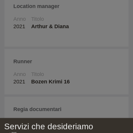
Location manager
Anno
Titolo
Regi
2021
Arthur & Diana
Sara
Runner
Anno
Titolo
Regi
2021
Bozen Krimi 16
Thom
Regia documentari
Anno
Titolo
Regi
Servizi che desideriamo
2024
In Apnea
Dieg