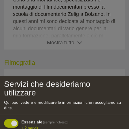
montaggio di film documentari presso la
scuola di documentario Zelig a Bolzano. In
questi anni mi sono dedicata al montaggio di
alcuni documentari di vario genere per la
mia formazione, parallelamente a ciò mi
Mostra tutto
sono cimentata nella creazione e montaggio
di corti di finzione e video promozionali. Mi
piacerebbe trovare nuovi progetti sia
Filmografia
documentaristici che di finzione a cui poter
dare il mio contributo artistico con le mie
capacità ed imparare da nuove esperienze.
Montaggio
Servizi che desideriamo
utilizzare
Anno
Titolo
Regi
2022
Cloudy Memories
Isabel
Qui puoi vedere e modificare le informazioni che raccogliamo su
di te.
2021
Estranee
Marij
Essenziale
2021
Enemy
Amede
(sempre richiesto)
↓
2
servizi