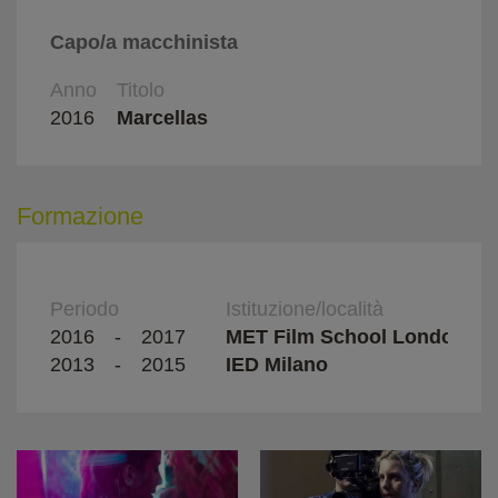
Capo/a macchinista
Anno
Titolo
Regi
2016
Marcellas
Paolo
Formazione
Periodo
Istituzione/località
2016
-
2017
MET Film School London
2013
-
2015
IED Milano