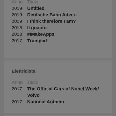
Anno
Titolo
Regi
2019
Untitled
Fara
2019
Deutsche Bahn Advert
Fara
2019
I think therefore I am?
Jens
2018
Il guanto
Luisa
2018
#IMakeApps
2017
Trumped
Rodr
Elettricista
Anno
Titolo
Regi
2017
The Official Cars of Nobel Week/
Volvo
2017
National Anthem
Hamz