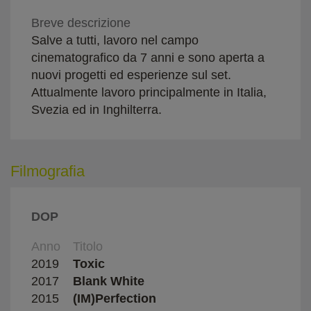
Breve descrizione
Salve a tutti, lavoro nel campo
cinematografico da 7 anni e sono aperta a
nuovi progetti ed esperienze sul set.
Attualmente lavoro principalmente in Italia,
Svezia ed in Inghilterra.
Filmografia
DOP
Anno
Titolo
Regi
2019
Toxic
Esse
2017
Blank White
Gianl
2015
(IM)Perfection