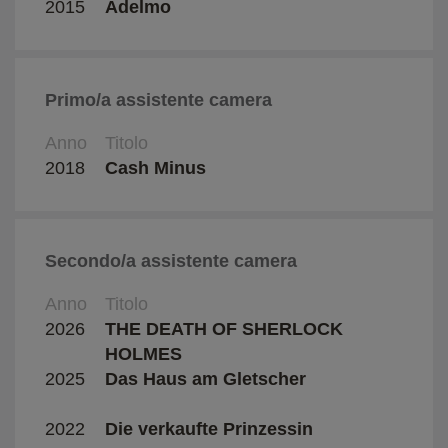
2015
Adelmo
Gianl
Primo/a assistente camera
Anno
Titolo
Regi
2018
Cash Minus
Omar
Secondo/a assistente camera
Anno
Titolo
Regi
2026
THE DEATH OF SHERLOCK
Pierr
HOLMES
Blüm
2025
Das Haus am Gletscher
Steph
2022
Die verkaufte Prinzessin
Matth