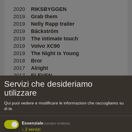
2020
RIKSBYGGEN
STIN
2019
Grab them
Morga
2019
Nelly Rapp trailer
2019
Bäckström
Jonat
2019
The intimate touch
Ariel
2019
Volvo XC90
2019
The Night is Young
Olive
2018
Bror
Isabe
2017
Alright
Giuli
2017
ELEVEN
Carlo
Servizi che desideriamo
utilizzare
Video assist
Qui puoi vedere e modificare le informazioni che raccogliamo su
di te.
Anno
Titolo
Regi
2024
The Ice Tower
Lucil
Essenziale
(sempre richiesto)
↓
2
servizi