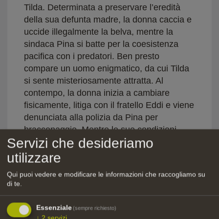
Tilda. Determinata a preservare l’eredità
della sua defunta madre, la donna caccia e
uccide illegalmente la belva, mentre la
sindaca Pina si batte per la coesistenza
pacifica con i predatori. Ben presto
compare un uomo enigmatico, da cui Tilda
si sente misteriosamente attratta. Al
contempo, la donna inizia a cambiare
fisicamente, litiga con il fratello Eddi e viene
denunciata alla polizia da Pina per
bracconaggio. Mentre le sue condizioni
Servizi che desideriamo
peggiorano, Tilda si rende conto che si sta
tras-formando proprio nell’animale che
utilizzare
odia: il lupo. Il villaggio la allontana e tutto
Qui puoi vedere e modificare le informazioni che raccogliamo su
ciò che le rimane è la foresta, dove lo
di te.
sconosciuto con le fattezze di lupo la sta
attendendo.
Essenziale
(sempre richiesto)
↓
2
servizi