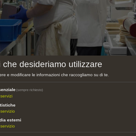
i che desideriamo utilizzare
re e modificare le informazioni che raccogliamo su di te.
ciao aus Tokio
enziale
(sempre richiesto)
, 2025
servizi
tistiche
servizio
olese per Famiglie” di Tokio è l’unico ristorante altoates
ia esterni
tito da Manabu e Kumiko, innamoratisi l’uno dell’altra ne
servizio
a cultura e della cucina italiana. Il loro sogno, ossia com