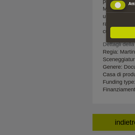
passione per 
Att
Manabu è comp
un equilibrio 
racconta la st
culturali.
Dettagli dell
Regia: Martin
Sceneggiatura
Genere: Doc
Casa di prod
Funding type
Finanziament
indiet