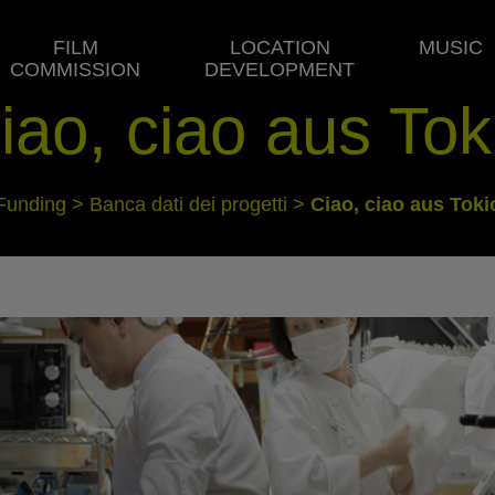
FILM
LOCATION
MUSIC
COMMISSION
DEVELOPMENT
iao, ciao aus Tok
Funding
>
Banca dati dei progetti
>
Ciao, ciao aus Toki