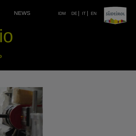
NEWS
|
|
IDM
DE
IT
EN
io
o